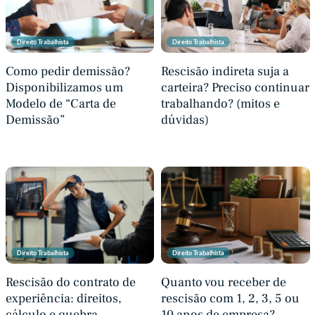
Direito Trabalhista
Direito Trabalhista
Como pedir demissão?
Rescisão indireta suja a
Disponibilizamos um
carteira? Preciso continuar
Modelo de “Carta de
trabalhando? (mitos e
Demissão”
dúvidas)
Direito Trabalhista
Direito Trabalhista
Rescisão do contrato de
Quanto vou receber de
experiência: direitos,
rescisão com 1, 2, 3, 5 ou
cálculo e quebra
10 anos de empresa?