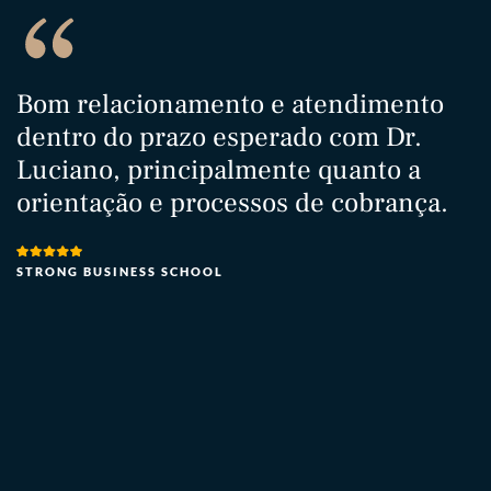
Bom relacionamento e atendimento
T
dentro do prazo esperado com Dr.
M
Luciano, principalmente quanto a
s
orientação e processos de cobrança.
a
h
t
STRONG BUSINESS SCHOOL
e
t
I