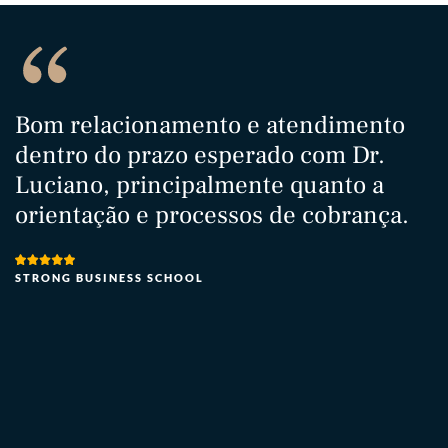
Bom relacionamento e atendimento
T
dentro do prazo esperado com Dr.
M
Luciano, principalmente quanto a
s
orientação e processos de cobrança.
a
h
t
STRONG BUSINESS SCHOOL
e
t
I