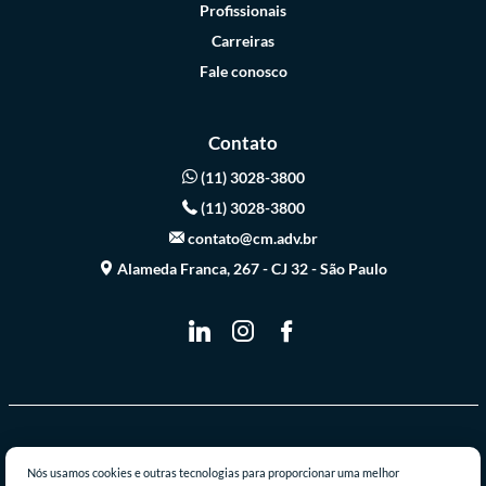
Profissionais
Carreiras
Fale conosco
Contato
(11) 3028-3800
(11) 3028-3800
contato@cm.adv.br
Alameda Franca, 267 - CJ 32 - São Paulo
© 2026 Casabona & Monteiro Advogados Associados - Todos os direitos
Nós usamos cookies e outras tecnologias para proporcionar uma melhor