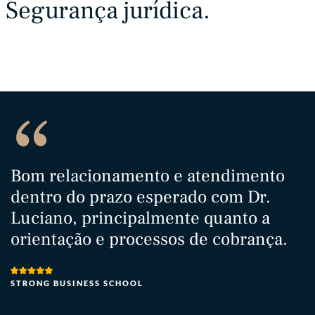
Segurança jurídica.
Bom relacionamento e atendimento
T
dentro do prazo esperado com Dr.
M
Luciano, principalmente quanto a
s
orientação e processos de cobrança.
a
h
t
STRONG BUSINESS SCHOOL
e