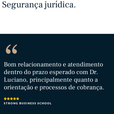
Segurança jurídica.
Bom relacionamento e atendimento
T
dentro do prazo esperado com Dr.
M
Luciano, principalmente quanto a
s
orientação e processos de cobrança.
a
h
t
STRONG BUSINESS SCHOOL
e