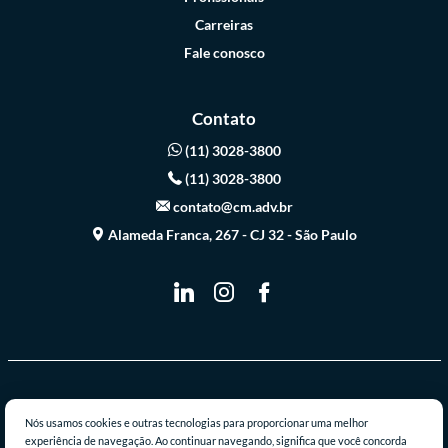
Carreiras
Fale conosco
Contato
(11) 3028-3800
(11) 3028-3800
contato@cm.adv.br
Alameda Franca, 267 - CJ 32 - São Paulo
© 2026 Casabona & Monteiro Advogados Associados - Todos os direitos
Nós usamos cookies e outras tecnologias para proporcionar uma melhor
reservados.
experiência de navegação. Ao continuar navegando, significa que você concorda