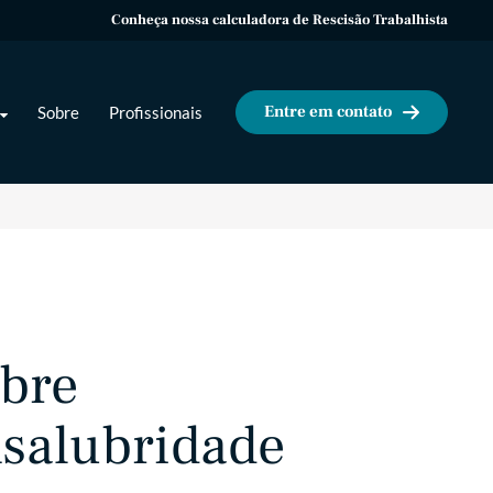
Conheça nossa calculadora de Rescisão Trabalhista
Entre em contato
Sobre
Profissionais
obre
nsalubridade