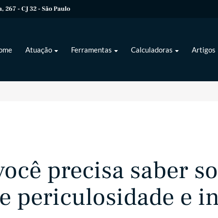
 267 - CJ 32 - São Paulo
ome
Atuação
Ferramentas
Calculadoras
Artigos
você precisa saber s
de periculosidade e i