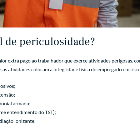
l de periculosidade?
alor extra pago ao trabalhador que exerce atividades perigosas, c
sas atividades colocam a integridade física do empregado em risc
osivos;
tensão;
monial armada;
rme entendimento do TST);
iação ionizante.