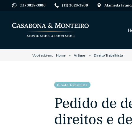
(11) 3028-3800
(11) 3028-3800
Alameda Franca,
H
Você está em:
Home
Artigos
Direito Trabalhista
Direito Trabalhista
Pedido de d
direitos e d