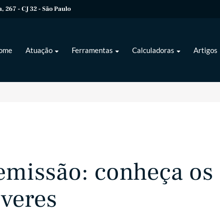
 267 - CJ 32 - São Paulo
ome
Atuação
Ferramentas
Calculadoras
Artigos
emissão: conheça os
everes