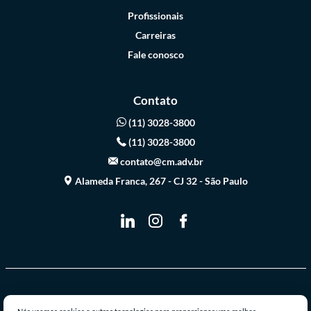
Profissionais
Carreiras
Fale conosco
Contato
(11) 3028-3800
(11) 3028-3800
contato@cm.adv.br
Alameda Franca, 267 - CJ 32 - São Paulo
© 2026 Casabona & Monteiro Advogados Associados - Todos os direitos