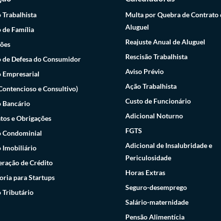
o Trabalhista
Multa por Quebra de Contrato 
Aluguel
o de Família
Reajuste Anual de Aluguel
ões
Rescisão Trabalhista
 de Defesa do Consumidor
Aviso Prévio
o Empresarial
Ação Trabalhista
(Contencioso e Consultivo)
Custo de Funcionário
o Bancário
Adicional Noturno
tos e Obrigações
FGTS
o Condominial
Adicional de Insalubridade e
o Imobiliário
Periculosidade
ração de Crédito
Horas Extras
oria para Startups
Seguro-desemprego
o Tributário
Salário-maternidade
Pensão Alimentícia