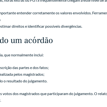
as, horas extras ou FGTS frequentemente chegam a esse nível de an
 importante entender corretamente os valores envolvidos. Ferrame
a
timar direitos e identificar possíveis divergências.
ado um acórdão
a, que normalmente inclui:
crição das partes e dos fatos;
realizada pelos magistrados;
do o resultado do julgamento.
 votos dos magistrados que participaram do julgamento. O relator
.