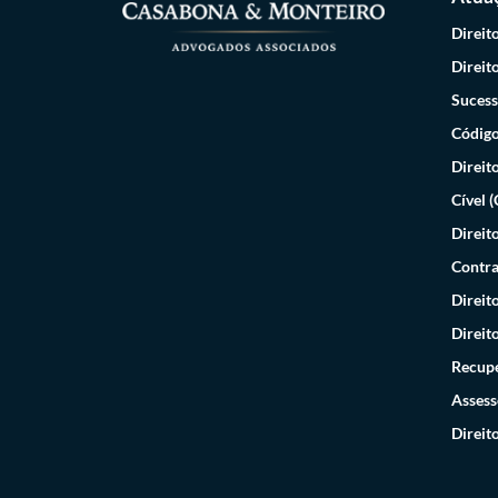
Direit
Direit
Sucess
Código
Direit
Cível 
Direit
Contra
Direit
Direit
Recupe
Assess
Direit