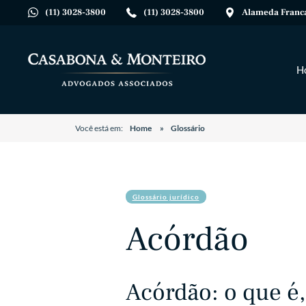
(11) 3028-3800
(11) 3028-3800
Alameda Franca,
H
Você está em:
Home
Glossário
Glossário jurídico
Acórdão
Acórdão: o que é