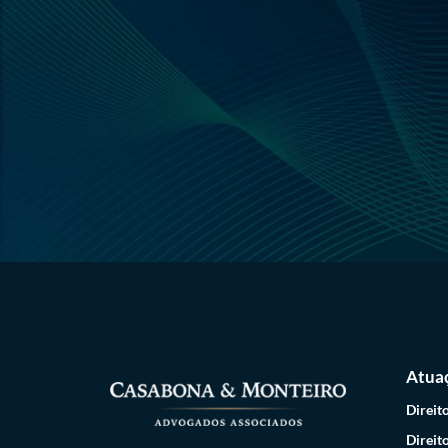
Atua
Direit
Direit