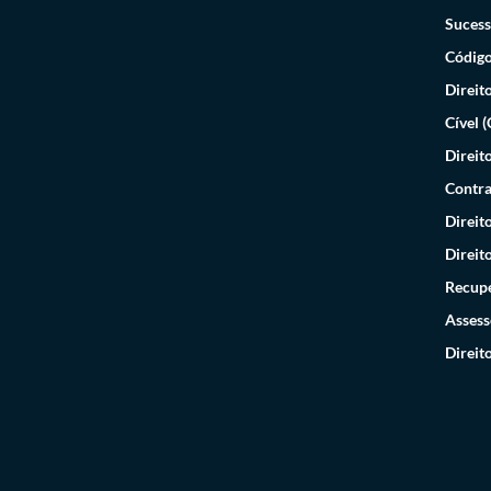
Sucess
Código
Direit
Cível 
Direit
Contra
Direit
Direit
Recupe
Assess
Direit