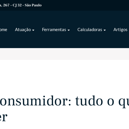
 267 - CJ 32 - São Paulo
ome
Atuação
Ferramentas
Calculadoras
Artigos
Consumidor: tudo o q
er