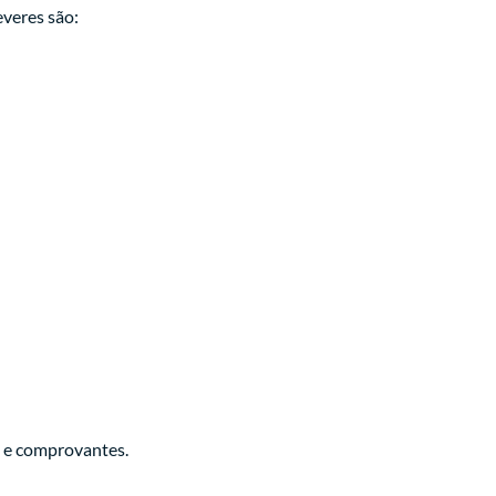
veres são:
s e comprovantes.