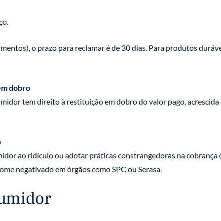
ço.
mentos), o prazo para reclamar é de 30 dias. Para produtos duráv
 em dobro
idor tem direito à restituição em dobro do valor pago, acrescida 
o
or ao ridículo ou adotar práticas constrangedoras na cobrança d
u nome negativado em órgãos como SPC ou Serasa.
sumidor