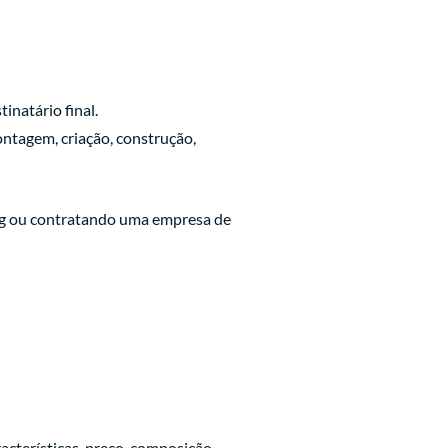
inatário final.
ntagem, criação, construção,
ng ou contratando uma empresa de
acterísticas, preço, composição,